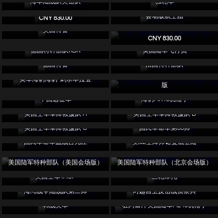
海军陆战队突击队
独轮车
铁道游击队
会场版航空团
IN STOCK
CNY 830.00
巴拿马战役第82空降师伞兵第一旅
英国特警
CNY 830.00
德国特种部队KSK
美国陆军飞行员
德国特警
法国特种部队
美军海豹MK46 MOD1机枪手 -会场
美军海豹海豹-刺杀本拉登
版
中国远征军
海豹MK46机枪手
美国空军伞降救援队 A
美国空军伞降救援队 B
美国空军伞降救援队 C
国民革命军第88师
国民革命军血战台儿庄
第82空降师诺曼底登陆
美国陆军特种部队（美国会场版）
美国陆军特种部队（北京会场版）
美国空军TACP
三轮摩托
海湾战争陆战队第二师
对越自卫反击战侦察兵
韩战美军
驻阿富汗美国陆军M249机枪手
美国联邦调查局-紧急事务组（绿色
美国海军陆战队驻阿富汗第二远征