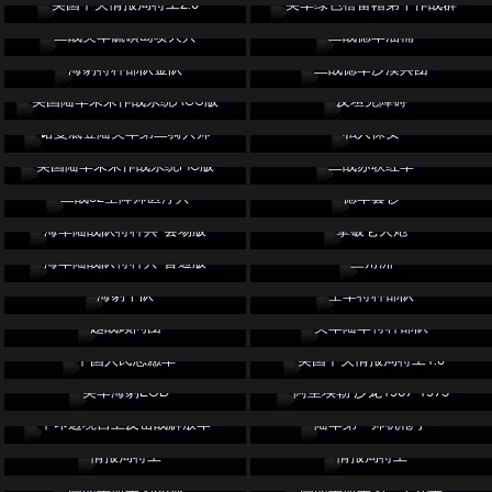
美国中央情报局特工2.0
美军绿色蓓蕾帽第十作战群
二战美军硫磺岛喷火兵
二战德军油桶
海豹特种部队金队
二战德军沙漠兵团
美国陆军未来作战系统ACU版
反坦克障碍
诺曼底登陆美军第二骑兵师
私人保安
美国陆军未来作战系统MC版
二战苏联红军
二战82空降师医疗兵
德军套衫
海军陆战队特种兵-会场版
拿破仑火炮
海军陆战队特种兵-普通版
三角洲
海豹十队
空军特种部队
越战顾问团
美军陆军特种部队
中国人民志愿军
美国中央情报局特工1.0
美军海豹EOD
阿里埃勒·沙龙1967-1973
中印边境自卫反击战解放军
陆军第一师机枪手
情报局特工
情报局特工
国民革命军第88师
国民革命军第二十九军