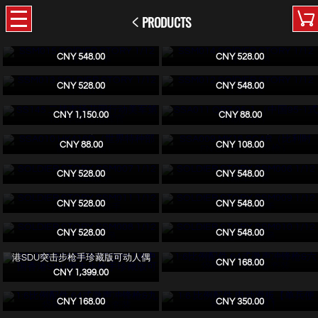
PRODUCTS
SSM015 SOlDIER STORY 1/12 红军
SSM014 SOlDIER STORY 1/12 红军
机枪手
司号员
CNY 548.00
CNY 528.00
SSM013 SOLDIER STORY 1/12 红
SSM012 SOlDIER STORY 1/12 红军
军战士
班长
IN STOCK
CNY 528.00
CNY 548.00
SS145 二战市场花园行动美军第101
SSA011 QBZ-95-1 （中国95-1式自
空降师指挥官
动步枪）
IN STOCK
IN STOCK
CNY 1,150.00
CNY 88.00
SSA010 HK416D（世界特种部队突
SSA009 MK16 SCAR（比利时FN
击步枪）
SCAR突击步枪）
CNY 88.00
CNY 108.00
SOLDIER STORY SSM007 1/12 八
SOLDIER STORY SSM006 1/12 八
路军战士
路军班长
CNY 528.00
CNY 548.00
SOLDIER STORY SSM011 1/12 八
SOLDIER STORY SSM009 1/12 八
路军掷弹筒手
路军机枪手
CNY 528.00
CNY 548.00
SOLDIER STORY SSM008 1/12 八
SOLDIER STORY SSM010 1/12 八
路军司号员
路军侦察员
CNY 528.00
CNY 548.00
1:6比例配件 64式微声冲锋枪&六袋
SS-143 SOLDIER STORY 1/6中国香
胸挂武器装备套装
港SDU突击步枪手珍藏版可动人偶
CNY 168.00
CNY 1,399.00
1:6比例配件 64式微声冲锋枪&九袋
1:6 比例配件 电动滑板【单兵便携式
胸挂武器装备套装
机动装具】
CNY 168.00
CNY 350.00
SOLDIER STORY 1/6 机械外骨骼装
SOLDIER STORY 1/6 机械外骨骼装
甲“试验型3号”“熊猫分队” 收藏可动
甲“试验型3号”“熊猫分队” 收藏可动