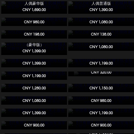
人偶豪华版
人偶普通版
IN STOCK
IN STOCK
CNY 1,690.00
CNY 1,390.00
SSE002 1/18 EXO 外骨骼装甲服
对越自卫还击战69式火箭筒 1/6 收
XO-02 可动收藏人偶
藏可动人偶
IN STOCK
IN STOCK
CNY 980.00
CNY 1,080.00
SOLDIER STORY 1/6 比例收藏机械
SOLDIER STORY 1/6 比例收藏机械
狗 (豪华版)
狗 (普通版)
CNY 198.00
CNY 138.00
#SS139 Soldier Story1/6 中国人民
#SS138 Soldier Story1/6 中國人民
解放军海军陆战队可动珍藏人偶
解放軍海軍陸戰隊（普通版）
（豪华版）
IN STOCK
CNY 1,080.00
CNY 1,399.00
中国香港特别任务连50周年纪念版
海军特种作战部队发展大队金队侦
收藏可動人偶
察队员（GA 2) 珍藏可动人偶
CNY 1,399.00
CNY 1,199.00
海军特种作战部队发展大队金队队
HGU-56P 头盔(龙年面具版)
长（GA 1) 珍藏可动人偶
IN STOCK
CNY 320.00
CNY 1,199.00
全境封锁2 “特工希瑟·瓦德”收藏可动
中国人民解放军空军空降兵突击分
人偶
队可动珍藏人偶 （特别版）
IN STOCK
CNY 1,280.00
CNY 1,150.00
中国人民解放军空军空降兵突击分
SSE001 1/18 EXO 外骨骼装甲服
队可动珍藏人偶 （普通版）
XO-01 可动收藏人偶
IN STOCK
IN STOCK
CNY 1,080.00
CNY 980.00
中国香港特別任务连 “水上攻击队 /
中国香港特別任务连 “水上攻击队 /
水鬼队”(豪华版)
水鬼队”
CNY 1,399.00
CNY 1,199.00
【已售罄】中国人民解放军海军上
【已售罄】中国人民解放军海军上
士（2023 SS 官网限定版）
等兵（2023 SS 官网限定版）
CNY 900.00
CNY 900.00
【已售罄】中国人民解放军海军列
全境封锁2 “凯莱布·邓恩”
兵（2023 SS 官网限定版）
IN STOCK