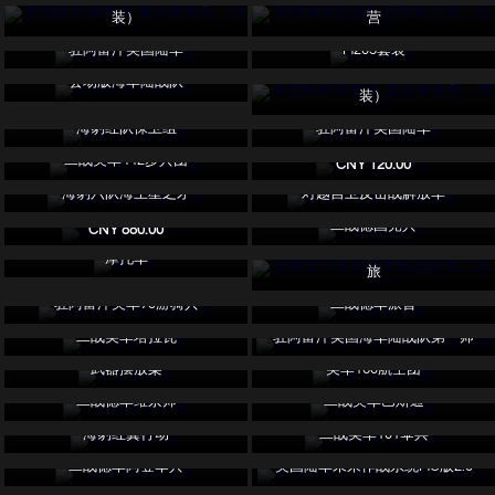
装）
营
驻阿富汗美国陆军
M203套装
美国联邦调查局-紧急事务组（黑色
会场版海军陆战队
装）
IN STOCK
海豹红队保卫组
驻阿富汗美国陆军
FAST头盔配件
二战美军442步兵团
CNY 120.00
IN STOCK
海豹六队海王星之矛
对越自卫反击战解放军
海豹特种兵EOD
二战德国宪兵
CNY 880.00
驻阿富汗美国海军陆战队第二远征
摩托车
旅
驻阿富汗美军75游骑兵
二战德军派普
二战美军塔拉瓦
驻阿富汗美国海军陆战队第一师
武器摆放架
美军160航空团
二战德军维京师
二战美军巴斯通
海豹红翼行动
二战美军101伞兵
二战德军阿登伞兵
美国陆军未来作战系统MC版2.0