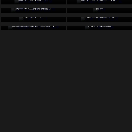
美军101空降师机枪手
雷锋
八路军小号手
八路军前线卫生员
二战德国火箭筒-坦克杀手
八路军纪念版