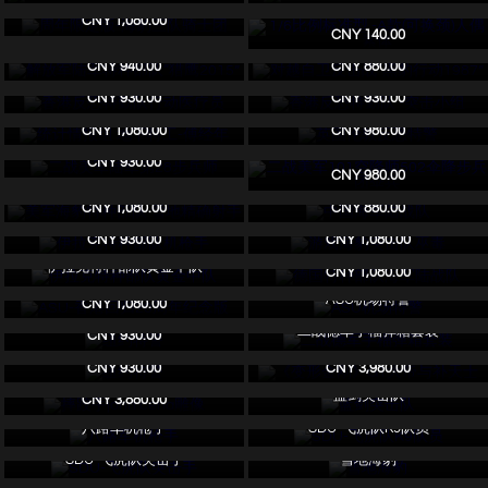
体
IN STOCK
CNY 1,080.00
CNY 140.00
解放军陆军特种部队“猎鹰2015”
对越自卫反击战“黑豹行动1987”
CNY 940.00
CNY 880.00
香港反恐特勤队行动医疗员
香港反恐特勤队 -突击小组
IN STOCK
CNY 930.00
CNY 930.00
统计情报组 地下特工-傅经年
英国伦敦反恐特警
IN STOCK
CNY 1,080.00
CNY 980.00
二战美军101空降师502伞降步兵团
二战美军陆军第28步兵师
伞兵
CNY 930.00
CNY 980.00
美军海豹特种部队 雪地精确射手
中国海军陆战队
IN STOCK
CNY 1,080.00
CNY 880.00
伊拉克特种部队机枪手
游戏海豹突击队巫毒
IN STOCK
CNY 930.00
CNY 1,080.00
德国特种部队海军陆战队
伊拉克特种部队黄金中队
CNY 1,080.00
ASU-香港回归20周年纪念版
IN STOCK
ASU机场特警
CNY 1,080.00
纽约特警
IN STOCK
二战德军手榴弹箱套装
CNY 930.00
纽约特警
《变形金刚》G1大帝与补天士
CNY 930.00
CNY 3,980.00
摔跤手john cena雕像
蓝剑突击队
CNY 3,880.00
八路军机枪手
SDU-飞虎队K9队员
SDU-飞虎队突击手
雪地海豹
IN STOCK