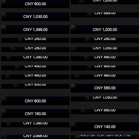
CNY 1,200.00
CNY 900.00
《绝地求生》泰戈地图“维纳托”收藏
中国人民志愿军
可动人偶
CNY 899.00
IN STOCK
IN STOCK
CNY 1,030.00
全境封锁2 “布莱恩·约翰逊” (豪华版)
全境封锁2 “布莱恩·约翰逊” (普通版)
CNY 1,399.00
CNY 1,200.00
1/6 头盔 红猩面
1/6 头盔 猪年限定
IN STOCK
CNY 280.00
CNY 280.00
1/6 头盔 虎年限定2022
第101空降师506团第一营上等兵
IN STOCK
CNY 280.00
CNY 1,050.00
机械外骨骼装甲“试验型2号”
SDU-飞虎队K9队员
IN STOCK
IN STOCK
CNY 1,390.00
CNY 480.00
SDU-飞虎队突击手
中国人民志愿军
IN STOCK
IN STOCK
CNY 480.00
CNY 900.00
二战美军第二游骑兵营“中士”
二战美军第二游骑兵营“上尉”
IN STOCK
IN STOCK
CNY 460.00
CNY 460.00
对越两山轮战解放军
《绝地求生》标准版珍藏可动人偶
IN STOCK
IN STOCK
CNY 930.00
CNY 580.00
《绝地求生》风衣刺客珍藏可动人
绝地求生可动人偶
偶
IN STOCK
CNY 1,050.00
CNY 600.00
1/6比例肌肉增强型 -C款(一体颈)人
中印自卫反击战解放军
偶素体
CNY 880.00
CNY 160.00
1/6比例标准型 -B款(一体颈)人偶素
机械外骨骼装甲“试验型1号”
体
IN STOCK
CNY 1,390.00
CNY 140.00
变形金刚合金压铸版20寸擎天柱
海豹六队"红队”战术保安小组
CNY 3,998.00
1/6比例标准型 -A款(可换颈)人偶素
周年限定版-海豹三队骑士团