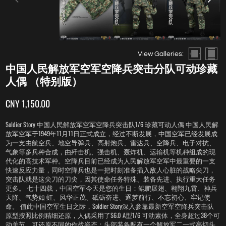
View Galleries:
中国人民解放军空军空降兵突击分队可动珍藏
人偶 （特别版）
CNY 1,150.00
Soldier Story 中国人民解放军空军空降兵突击队1/6 珍藏可动人偶 中国人民解
放军空军于1949年11月11日正式成立，经过不断发展，中国空军已经发展成
为一支由航空兵、地空导弹兵、高射炮兵、雷达兵、空降兵、电子对抗、
气象等多兵种合成，由歼击机、强击机、轰炸机、运输机等机种组成的现
代化的高技术军种。空降兵目前已经成为人民解放军空军中最重要的一支
快速反应力量，同时空降兵也是一把时刻准备插入敌人心脏的战略尖刀，
突击队就是这尖刀的刀尖，因其使命任务特殊、装备先进、执行重大任务
更多。 七十四载，中国空军今天是您的生日：鲲鹏展翅、翱翔九霄、神兵
天降、气势如 虹、风华正茂、砥砺奋进、逐梦前行、不忘初心、牢记使
命。 值此中国空军生日之际，Soldier Story深入参靠最新空军空降兵突击队
原型按照比例精细还原，人偶采用了S6.0 A型1/6 可动素体，全身超过38个可
动关节，可还原不同的作战姿态；头部装备配有一个解放军二一式高切头