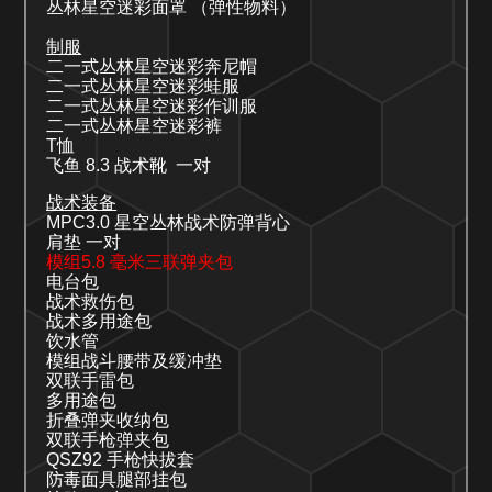
丛林星空迷彩面罩
（弹性物料）
制服
二一式
丛林
星空迷彩奔尼帽
二一式
丛林星空迷彩
蛙服
二一式丛林星空迷彩作训服
二一式丛林星空迷彩裤
T
恤
飞鱼
8.3
战术靴
一对
战术装备
MPC3.0
星空丛林战术防弹背心
肩垫
一对
模组
5.
8
毫米三联弹夹包
电台包
战术救伤包
战术多用途包
饮水管
模组战斗腰带及缓冲垫
双联手雷包
多用途包
折叠弹夹收纳包
双联手枪弹夹包
QSZ92
手枪快拔套
防毒面具腿部挂包