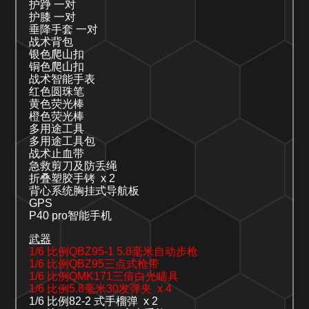
护踭
一对
护膝
一对
垂降手套
一对
战术背包
银色爬山扣
铜色爬山扣
战术智能手表
红色圆珠笔
黄色荧光棒
橙色荧光棒
多用途工具
多用途工具包
战术止血带
急救剪刀及防丢绳
折叠塑胶手铐
x 2
背心系统胸挂式导航板
GPS
P40
pro
智能手机
武器
1/6
比例
QBZ95-1 5.8
毫米自动步枪
1/6
比例
Q
BZ95
三点式枪带
1/6
比例
Q
MK171
三倍白光瞄具
1/6
比例
5
.8
毫米
30
发弹夹
x
4
1/6
比例
82-2
式手榴弹
x 2