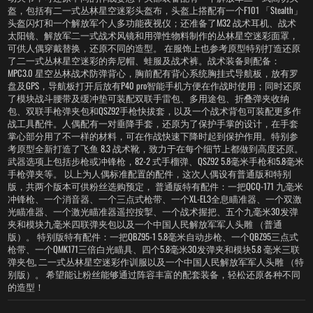
盔，包括有二一式丛林星空迷彩头盔布，头盔上搭配有一个F101 「Stealth」
头盔闪灯和一个解放军个人多功能夜视仪；还准备了M32 战术耳机、战术
太阳镜、解放军二一式战术风镜和用弹性物料制作的丛林星空迷彩面罩，
可供人偶穿戴替换，还原不同的造型。 在服饰上也参考原型特别打造还原
了二一式丛林星空迷彩的奔尼帽、蛙服及战术裤。战术装备则配备：
MPC3.0 星空丛林战术防弹背心，胸前配有背心系统胸挂式导航板，放有罗
盘及GPS，导航板打开后放有P40 pro智能手机方便在作战时使用；同时还原
了模块战斗腰带及缓冲垫可装配双联手雷包、多用途包、折叠弹夹收纳
包、双联手枪弹夹包和QSZ92手枪快拔套，以及一个战术背包可装配更多作
战工具配件。人偶配有一对垂降手套，还原为了保护手掌的设计，在手套
掌心部分用了不一样的材料，可在作战快速下降时起到保护作用。特别参
考原型全新打造了飞鱼 8.3 战术靴，致力于在每个细节上都做到高度还原。
武器选项上包括步枪或冲锋枪，82-2 式手榴弹、QSZ92 5.8毫米手枪和5.8毫米
手枪弹夹等。 以上为人偶标准配置的配件，这次人偶设有普通版和特别
版，共两个版本可供粉丝选购预定， 普通版特有配件：一把QCQ-171 九毫米
冲锋枪、一个消音器、一个三点式枪带、一个XL-EL3全息瞄准器、一个双激
光瞄准器、一个激光瞄准器遥控按掣、一个战术握把、五个九毫米30发弹
夹和模块九毫米四联弹夹包以及一个中国人民解放军军人头雕 （普通
版）。 特别版特有配件：一把QBZ95-1 5.8毫米自动步枪、一个QBZ95三点式
枪带、一个QMK171三倍白光瞄具、四个5.8毫米30发弹夹和模块5.8 毫米三联
弹夹包, 二一式丛林星空迷彩作训服以及一个中国人民解放军军人头雕 （特
别版）。 希望能让粉丝能够通过阵容丰富的配套装备，轻松还原各种不同
的造型！