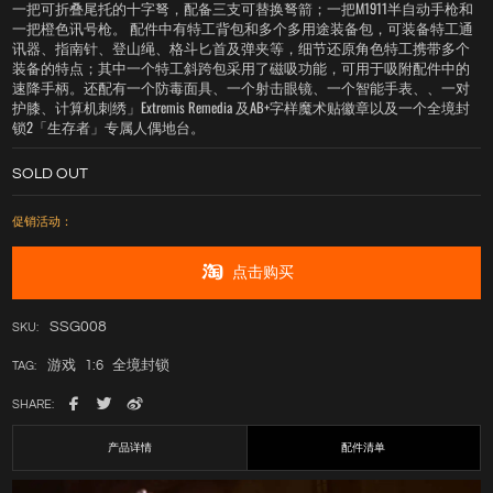
一把可折叠尾托的十字弩，配备三支可替换弩箭；一把M1911半自动手枪和
一把橙色讯号枪。 配件中有特工背包和多个多用途装备包，可装备特工通
讯器、指南针、登山绳、格斗匕首及弹夹等，细节还原角色特工携带多个
装备的特点；其中一个特工斜跨包采用了磁吸功能，可用于吸附配件中的
速降手柄。还配有一个防毒面具、一个射击眼镜、一个智能手表、、一对
护膝、计算机刺绣」Extremis Remedia 及AB+字样魔术贴徽章以及一个全境封
锁2「生存者」专属人偶地台。
SOLD OUT
促销活动：
点击购买
SSG008
SKU:
游戏
1:6
全境封锁
TAG:
SHARE:
产品详情
配件清单