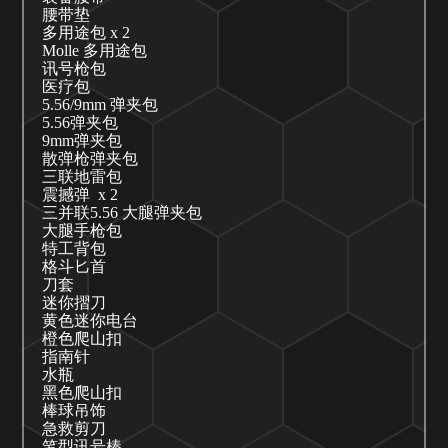
腰带垫
多用途包
x 2
Molle 多用途包
讯号枪包
医疗包
5.56/9mm 弹夹包
5.56弹夹包
9mm弹夹包
散弹枪弹夹包
三联地雷包
震撼弹
x 2
三并联
5.56 大腿弹夹包
大腿手枪包
特工背包
格斗匕首
刀套
迷你摺刀
黄色迷你电台
橙色爬山扣
指南针
水瓶
黑色爬山扣
棒球吊饰
急救剪刀
笔型讯号棒