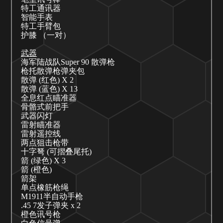
特工通讯器
智能手表
特工手臂包
护膝
（一对）
武器
海军陆战队
Super 90 散弹枪
枪托散弹枪弹夹包
散弹
(红色) X 2
散弹
(蓝色) X 13
全息红点瞄准器
骨骼式前把手
武器闪灯
雷射瞄准器
雷射遥控线
两点狙击枪带
十字弩
(可摺叠尾托)
箭
(绿色) X 3
箭
(橙色)
箭架
单点橡筋枪绳
M1911半自动手枪
.45 7发子弹夹 x 2
橙色讯号枪