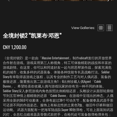
View Galleries:
全境封锁2 “凯莱布·邓恩”
CNY 1,200.00
《全境封锁2》是一款由「Massive Entertainment」制作ubisaft发行的开放世界
合作射击游戏。游戏采用第三人称视角，特工可体验精彩的战役和丰富的
游戏剧情。在这里，你可以和同道好友一起与邪恶帮派作战，探索充满危
机的城市，收集多样的武器装备、体验各种技能专长及战略打法。Soldier
Story有幸取得该游戏之版权，以其专业的制作工艺与对人偶武器、装备的
极致还原，隆重推出第二款游戏主角1：6比例珍藏人偶Agent「Caleb
Dunne」。希望给喜欢收藏人偶与游戏玩家的你有另一种不同的体验。
Soldier Story深入参照游戏内角色按照比例精细还原，头雕设计从面部轮廓细
节到五官神情上都精致的还原「Caleb Dunne」在游戏中呈现出的神态。人偶
采用全新的S6.0可动素体，全身有超过38个可动关节，配备握拳及武器手形
可还原不同的作战姿态。服饰上有标志性的土黄色T恤、做旧牛仔裤和做旧
运动靴。 武器方面配有一把海军陆战队Super 90散弹枪，可在上面装卸武器
闪灯，全息红点瞄准器及骨骼式前把手，在枪托处可装备散弹枪弹夹包；