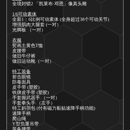
全境封锁
2 「凯莱布·邓恩」像真头雕
1/6可动素体
全新
1：6比例
可动素体 (全身超过38个可动关节)
增强肌肉大腿套
(一对）
光脚板
（一对）
衣服
熨画土黄色
T恤
皮腰带
做旧牛仔裤
做旧运动靴（一对）
特工装备
射击眼镜
防毒面具
皮手带
(塑胶)
铁牌皮手带
(塑胶)
手套握武器手
（一对）
手套拳头手
（左手）
特工斜孭包
(付有磁力黏贴速降手柄功能)
速降手柄
爬山绳
Y型负重吊带
装备腰带