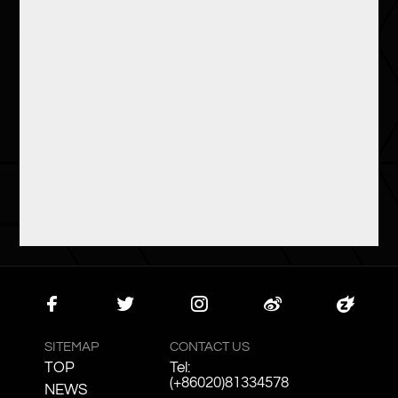
Faceb
Twitte
Instag
Weibo
Zcool
ook
r
ram
SITEMAP
CONTACT US
TOP
Tel:
(+86020)81334578
NEWS